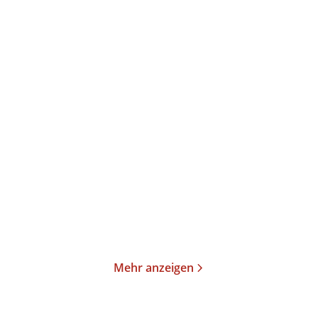
Anna Schneider
Anna Schneider
Grenzfall – Der Tod in
Grenzfall – Ihre Spur in
ihren Augen ...
den Flamme ...
E-Book
Taschenbuch
21,99
€
*
14,00
€
*
Merken
Merken
Mehr anzeigen