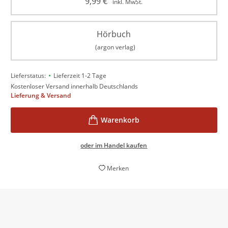
9,99
€
inkl. MwSt.
Hörbuch
(argon verlag)
•
Lieferstatus:
Lieferzeit 1-2 Tage
Kostenloser Versand innerhalb Deutschlands
Lieferung & Versand
oder im Handel kaufen
Merken
Die Spannung findet auf allen Ebenen statt. Die