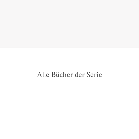
»Grenzfall«- Reihe ist ein Fall für die Bestsellerliste!
Alex Dengler,
denglers-buchkritik.de, 09. Februar 2026
Alle Bücher der Serie
BESTSELLER