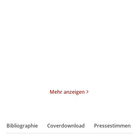
Linda Castillo
Eva Ehley
Aschetod
Engel sterben / Frauen
lügen / Männ ...
Taschenbuch
E-Book
14,00
€
*
18,99
€
*
Merken
Merken
Mehr anzeigen
Bibliographie
Coverdownload
Pressestimmen