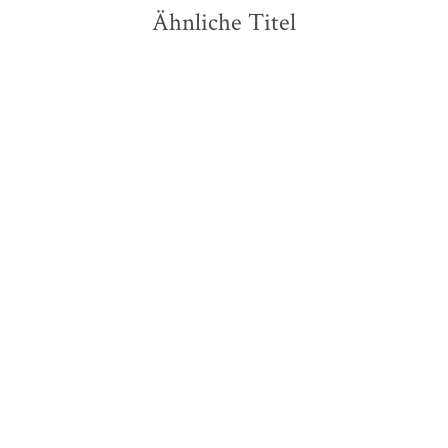
Ähnliche Titel
BESTSELLER
Linda Castillo
Ulrike Gerold
Wolfram Hänel
Bittere Reue
Sonnenwende - Die