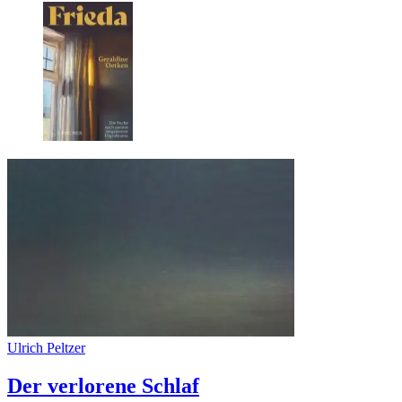
Ulrich Peltzer
Der verlorene Schlaf