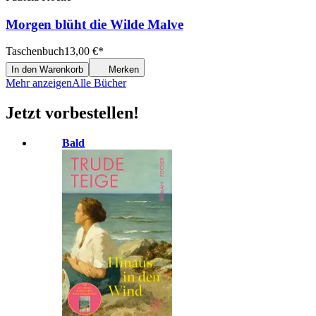
Morgen blüht die Wilde Malve
Taschenbuch
13,00
€
*
In den Warenkorb
Merken
Mehr anzeigen
Alle Bücher
Jetzt vorbestellen!
Bald