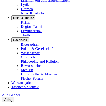
Erzählungen & Kurzgeschichten
Lyrik
Dramen
Neue Rundschau
Krimi & Thriller
Krimi
Regionalkrimi
Ermittlerkrimi
Thriller
Sachbuch
Biographien
Politik & Gesellschaft
Wissenschaft
Geschichte
Philosophie und Religion
Bewusst leben
Medizin
Humorvolle Sachbücher
Fischer Forum
Werkausgaben
Taschenbibliothek
Alle Bücher
Verlag