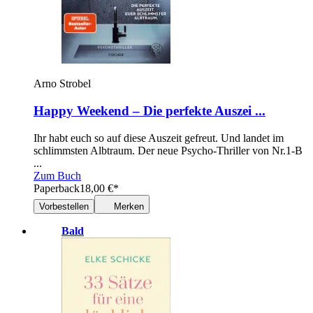
Arno Strobel
Happy Weekend – Die perfekte Auszei ...
Ihr habt euch so auf diese Auszeit gefreut. Und landet im
schlimmsten Albtraum. Der neue Psycho-Thriller von Nr.1-B
...
Zum Buch
Paperback
18,00
€
*
Vorbestellen
Merken
Bald