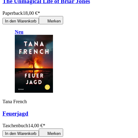
The Unmagical Life of Briar Jones
Paperback
18,00
€
*
In den Warenkorb
Merken
Neu
Tana French
Feuerjagd
Taschenbuch
14,00
€
*
In den Warenkorb
Merken