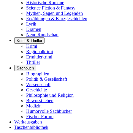
Historische Romane
Science Fiction & Fantasy
Mythen, Sagen und Legenden
Erzählungen & Kurzgeschichten
Lyrik
Dramen
Neue Rundschau
Krimi & Thriller
Krimi
Regionalkrimi
Ermittlerkrimi
Thriller
Sachbuch
Biographien
Politik & Gesellschaft
Wissenschaft
Geschichte
Philosophie und Religion
Bewusst leben
Medizin
Humorvolle Sachbücher
Fischer Forum
Werkausgaben
Taschenbibliothek