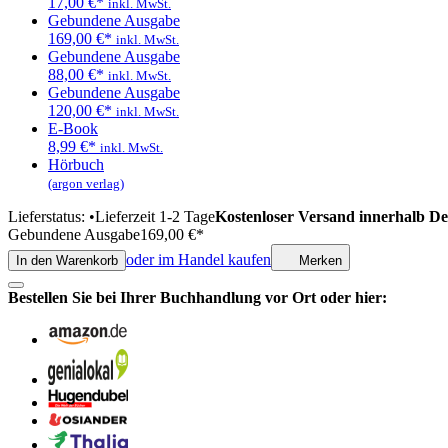
17,00
€
*
inkl. MwSt.
Gebundene Ausgabe
169,00
€
*
inkl. MwSt.
Gebundene Ausgabe
88,00
€
*
inkl. MwSt.
Gebundene Ausgabe
120,00
€
*
inkl. MwSt.
E-Book
8,99
€
*
inkl. MwSt.
Hörbuch
(argon verlag)
Lieferstatus:
•
Lieferzeit 1-2 Tage
Kostenloser Versand innerhalb De
Gebundene Ausgabe
169,00
€
*
oder im Handel kaufen
In den Warenkorb
Merken
Bestellen Sie bei Ihrer Buchhandlung vor Ort oder hier: