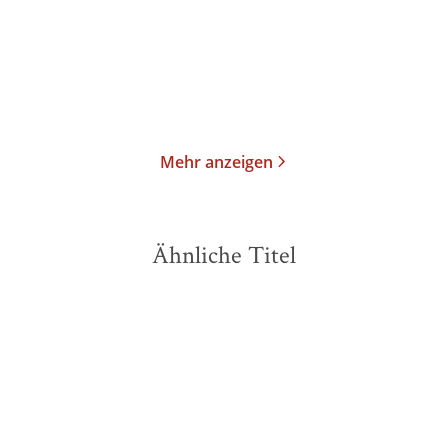
Taschenbuch
Taschenbuch
15,00
€
*
9,95
€
*
Im Handel kaufen
Merken
Merken
Mehr anzeigen
Ähnliche Titel
NEU
NEU