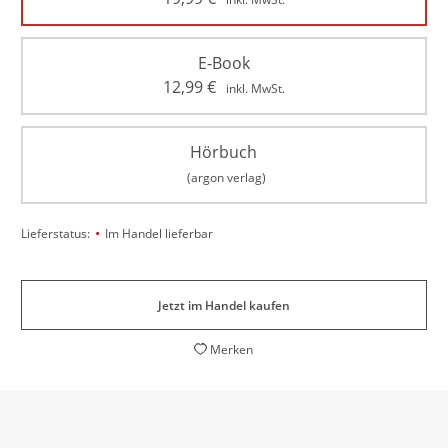
E-Book
12,99
€
inkl. MwSt.
Hörbuch
(argon verlag)
•
Lieferstatus:
Im Handel lieferbar
Jetzt im Handel kaufen
Merken
Ein hochgestimmter, bunter, labyrinthisch