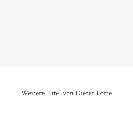
strukturierter Text […] Ein genießerisch
geschriebenes, geistreiches, artistisches Buch, ein
variantenreiches Lob der Vielfalt und des
Sonderbaren.
Sabine Peters,
Deutschlandfunk Büchermarkt, 16. April 2014
Weitere Titel von Dieter Forte