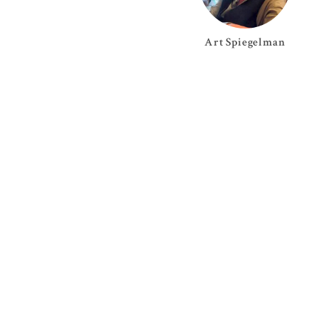
Art
Spiegelman