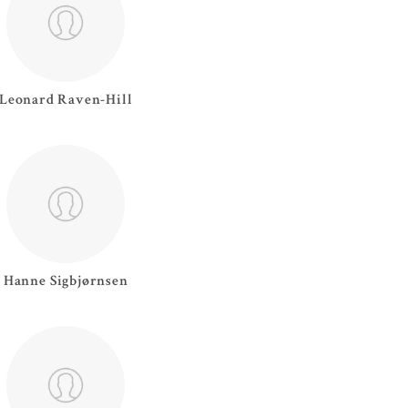
Leonard
Raven-Hill
Hanne
Sigbjørnsen