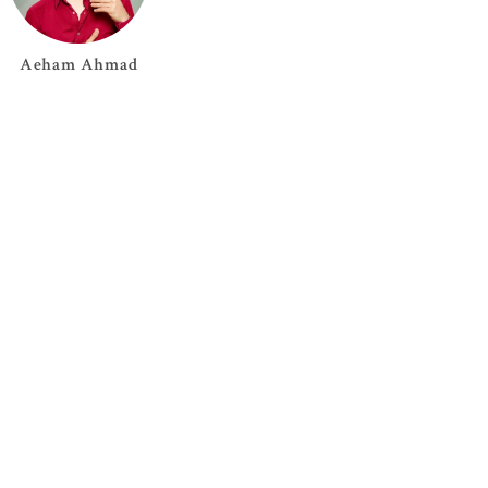
Aeham
Ahmad