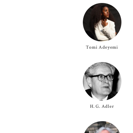
Tomi
Adeyemi
H. G.
Adler