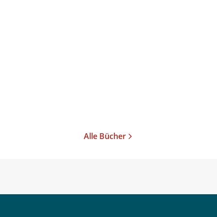
Alle Bücher