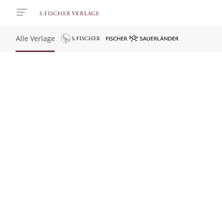
Alle Verlage