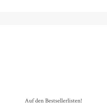
Auf den Bestsellerlisten!