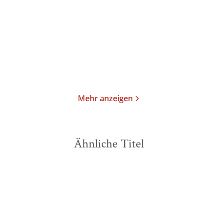
E-Book
E-Book
1,99
€
*
1,99
€
*
Merken
Merken
Mehr anzeigen
Ähnliche Titel