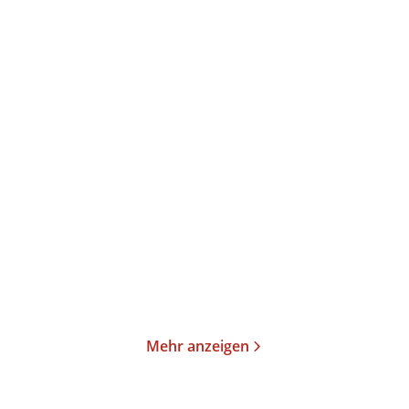
Annika Büsing
Ulrich Peltzer
Magisch
Der verlorene Schlaf
Gebundene Ausgabe
Gebundene Ausgabe
24,00
€
*
26,00
€
*
Merken
Merken
Mehr anzeigen