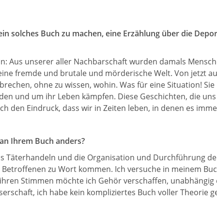
ein solches Buch zu machen, eine Erzählung über die Depo
tun: Aus unserer aller Nachbarschaft wurden damals Mensche
ine fremde und brutale und mörderische Welt. Von jetzt au
fbrechen, ohne zu wissen, wohin. Was für eine Situation! S
en und um ihr Leben kämpfen. Diese Geschichten, die uns e
ich den Eindruck, dass wir in Zeiten leben, in denen es imme
st an Ihrem Buch anders?
 das Täterhandeln und die Organisation und Durchführung d
ie Betroffenen zu Wort kommen. Ich versuche in meinem Bu
n, ihren Stimmen möchte ich Gehör verschaffen, unabhängig
eserschaft, ich habe kein kompliziertes Buch voller Theorie 