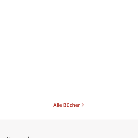
Albi Roebke
Und plötzlich ist nichts
mehr, wie ...
Paperback
18,00
€
*
Merken
Alle Bücher