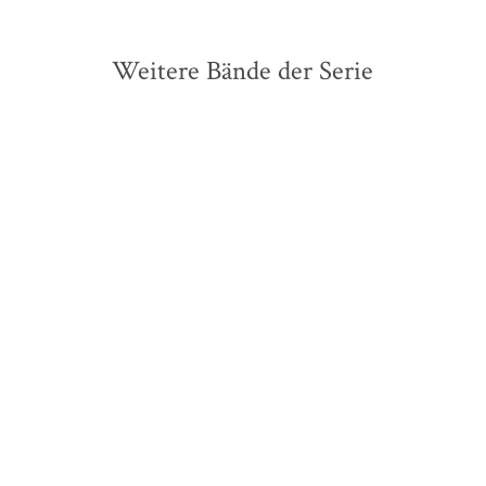
Weitere Bände der Serie
BESTSELLER
BESTSELLER
Arno Strobel
Arno Strobel