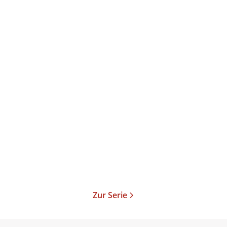
Patricia Koelle
Der Wind in unseren
Segeln
Taschenbuch
13,00
€
*
Merken
Zur Serie