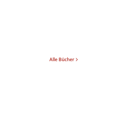
Freunde
Taschenbuch
Taschenbuch
14,00
€
*
12,00
€
*
Merken
Merken
Alle Bücher