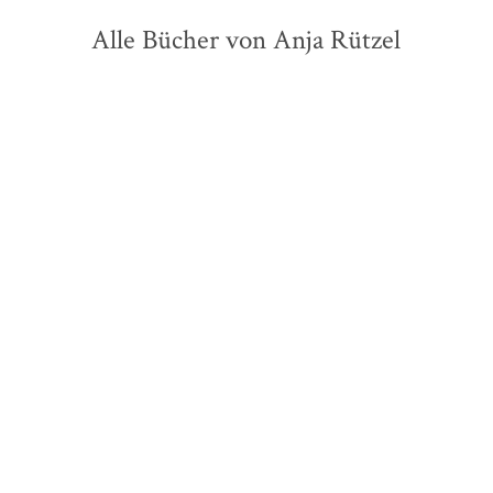
Alle Bücher von Anja Rützel
Anja Rützel
Anja Rützel
Lieber allein als gar keine
Saturday Night Biber