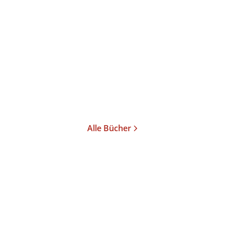
Aufbrüche
Gebundene Ausgabe
24,00
€
*
Im Handel kaufen
Merken
Alle Bücher