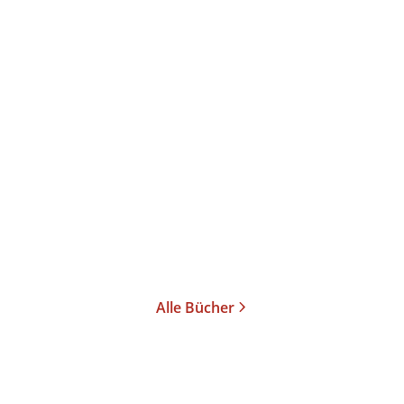
Birgit Reimann
Henriette
Dyckerhoff
Die Großstadt ist mein
Revier
Paperback
14,99
€
*
Im Handel kaufen
Merken
Alle Bücher