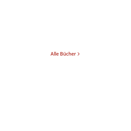
Taschenbuch
14,00
€
*
Merken
Alle Bücher