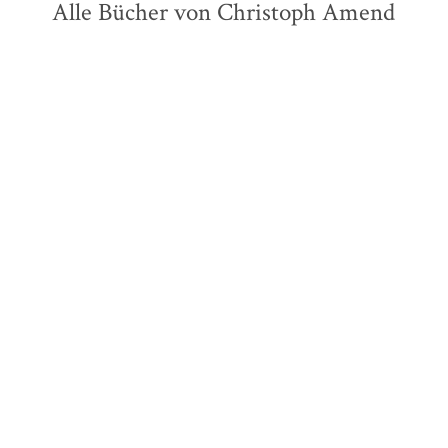
Alle Bücher von Christoph Amend
Iris Berben
Christoph Amend
Ein Jahr – ein Leben