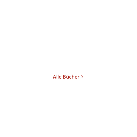
Vordenker der Moderne
Taschenbuch
9,90
€
*
Im Handel kaufen
Merken
Alle Bücher