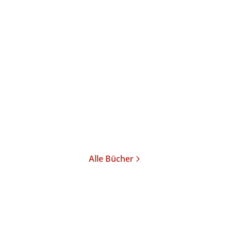
Claus Probst
Nummer Zwei
E-Book
8,99
€
*
Merken
Alle Bücher