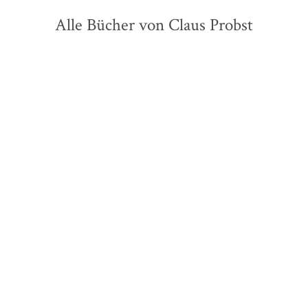
Alle Bücher von Claus Probst
Claus Probst
Claus Probst
Die Jagd - Am falschen
Spiegelmord