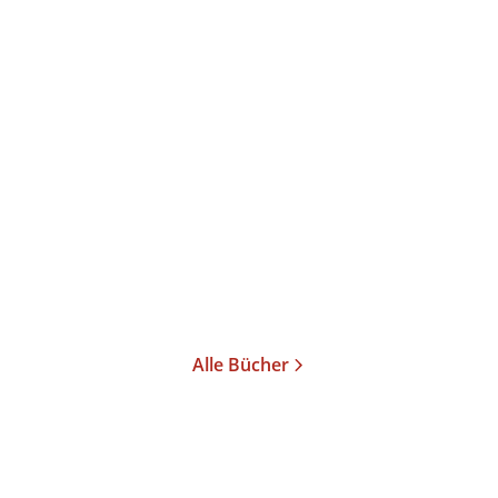
Colson Whitehead
Colson Whitehead
Zone One
Underground Railroad
Taschenbuch
Taschenbuch
12,00
€
*
15,00
€
*
Im Handel kaufen
Merken
Merken
Alle Bücher