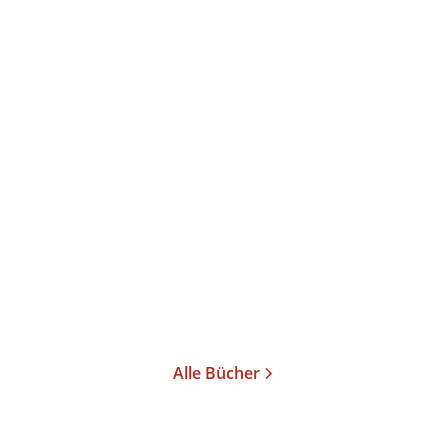
Daniel Heller-Roazen
Der innere Sinn
Gebundene Ausgabe
24,99
€
*
Im Handel kaufen
Merken
Alle Bücher