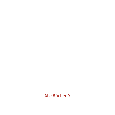
David Gugerli
Wie die Welt in den
Computer kam
Gebundene Ausgabe
24,00
€
*
Merken
Alle Bücher