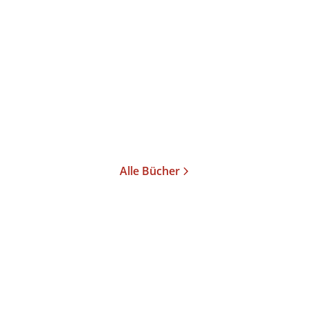
Karg von Bebenburg
...
Briefwechsel
Gebundene Ausgabe
17,00
€
*
Im Handel kaufen
Merken
Alle Bücher