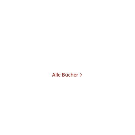
Die Entdeckung des
Westens
Taschenbuch
20,00
€
*
Merken
Alle Bücher