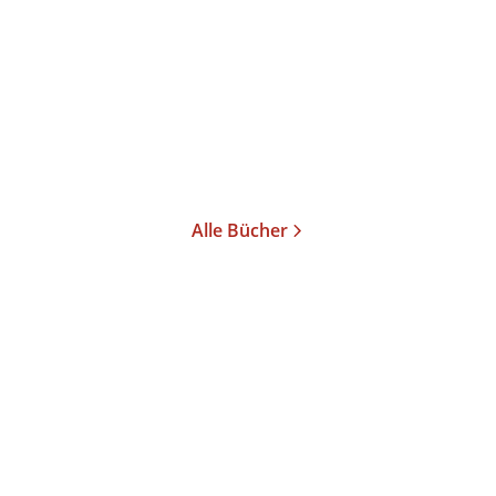
Gare du Nord
Taschenbuch
12,00
€
*
Merken
Alle Bücher