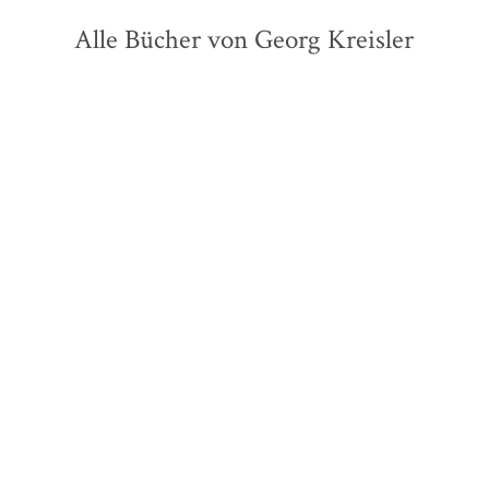
Alle Bücher von Georg Kreisler
Georg Kreisler
Hans-Juergen
Fink
...
Leise flehen meine