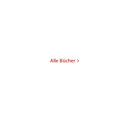
Tauben
Taschenbuch
15,00
€
*
Merken
Alle Bücher