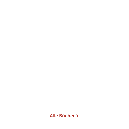
Hayden Herrera
Frida Kahlo
Taschenbuch
20,00
€
*
Merken
Alle Bücher