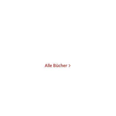
...
Briefwechsel mit Autoren
Gebundene Ausgabe
74,00
€
*
Im Handel kaufen
Merken
Alle Bücher