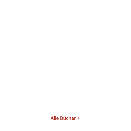
Kim Hyesoon
Autobiographie des Todes
Gebundene Ausgabe
28,00
€
*
Merken
Alle Bücher