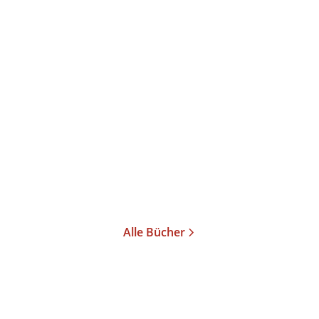
Lee Yaron
Israel, 7. Oktober
Gebundene Ausgabe
26,00
€
*
Merken
Alle Bücher