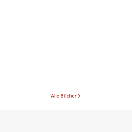
Luna Ali
Da waren Tage
Gebundene Ausgabe
24,00
€
*
Merken
Alle Bücher