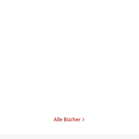
Mark Lawrence
Waffenschwestern
Taschenbuch
18,00
€
*
Merken
Alle Bücher