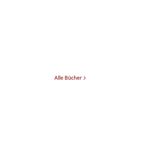
Der eingebildete Kranke
Der Geizige
E-Book
E-Book
2,99
€
*
2,99
€
*
Merken
Merken
Alle Bücher