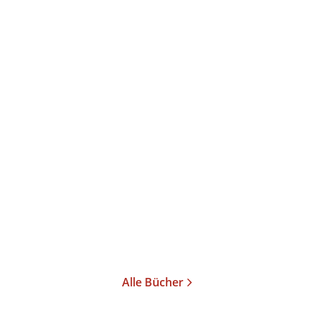
Herbert Achternbusch
Marcus
Braun
...
Theater Theater 11
Taschenbuch
13,95
€
*
Im Handel kaufen
Merken
Alle Bücher