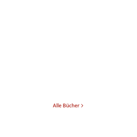
Mya-Rose Craig
Birdgirl
Gebundene Ausgabe
23,00
€
*
Im Handel kaufen
Merken
Alle Bücher