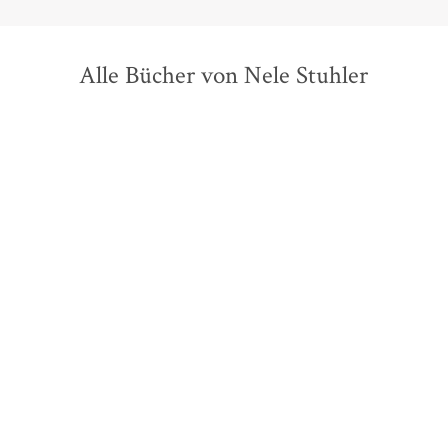
Alle Bücher von Nele Stuhler
Björn SC Deigner
Noëlle
Ebru Nihan Celkan
Eleonore