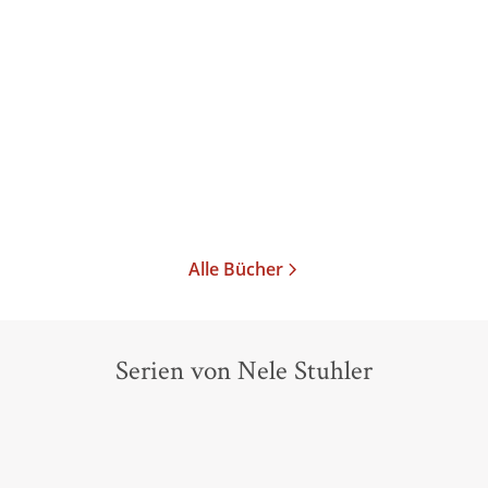
Haeseling
...
Khuen-Belasi
...
Dramatische Rundschau
Dramatische Rundschau
07
02
E-Book
Taschenbuch
18,99
€
*
18,00
€
*
Im Handel kaufen
Merken
Merken
Alle Bücher
Serien von Nele Stuhler