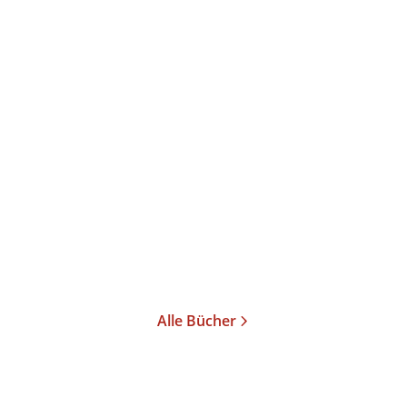
Petra Welzel
Kaiserin von Gottes
Gnaden
E-Book
8,99
€
*
Merken
Alle Bücher