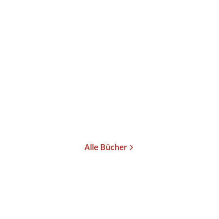
Saskia Sassen
Saskia Sassen
Migranten, Siedler,
Ausgrenzungen
Flüchtlinge
Taschenbuch
Gebundene Ausgabe
19,99
€
*
24,99
€
*
Im Handel kaufen
Merken
Merken
Alle Bücher