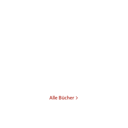
Stephan Kulle
Riss im Glück
Taschenbuch
10,99
€
*
Merken
Alle Bücher