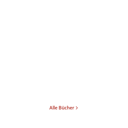
Ulrich Horstmann
Die Aufgabe der Literatur
Taschenbuch
20,00
€
*
Merken
Alle Bücher