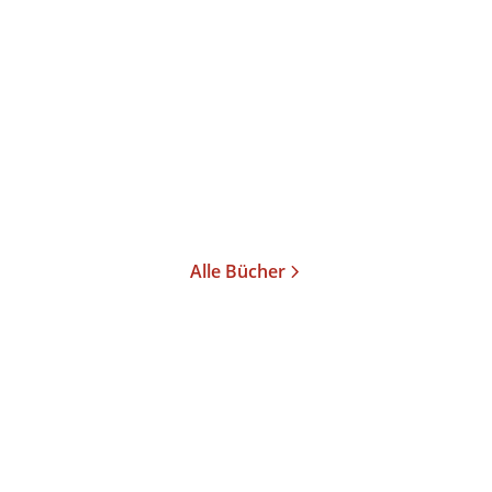
Bauersima
...
Braun
...
Theater Theater 12
Theater Theater 11
Taschenbuch
Taschenbuch
20,00
€
*
13,95
€
*
Im Handel kaufen
Merken
Merken
Alle Bücher