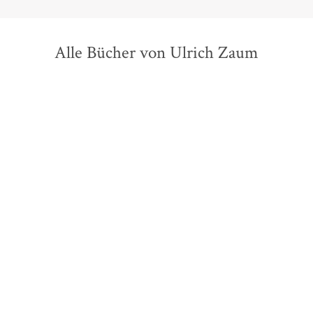
Alle Bücher von Ulrich Zaum
Herbert Achternbusch
Igor
Herbert Achternbusch
Marcus