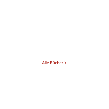
Klaus Zeyringer
Ursula Prutsch
Breaking News
Gebundene Ausgabe
29,00
€
*
Merken
Alle Bücher