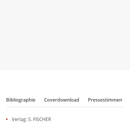
eine emotional differenzierte Landkarte, die sich
zwischen Hoffnung, Angst, Zorn, erfahrener
Geringschätzung und Ablehnung aufspannt.
Frankfurter Allgemeine Sonntagszeitung, 15. September
2024
Bibliographie
Coverdownload
Pressestimmen
Verlag: S. FISCHER