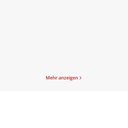
Arthur Schnitzler
Arthur Schnitzler
Anatol
Im Spiel der Sommerlüfte
Taschenbuch
Taschenbuch
15,00
€
*
15,00
€
*
Merken
Merken
Mehr anzeigen