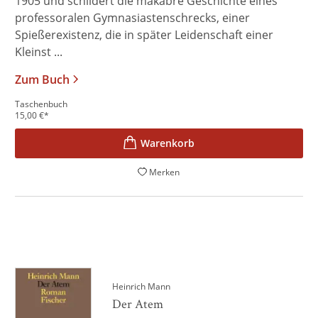
1905 und schildert die makabre Geschichte eines
professoralen Gymnasiastenschrecks, einer
Spießerexistenz, die in später Leidenschaft einer
Kleinst ...
Zum Buch
Taschenbuch
15,00
€
*
Merken
Heinrich Mann
Der Atem