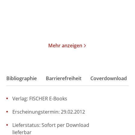
E-Book
E-Book
1,99
€
*
1,99
€
*
Merken
Merken
Mehr anzeigen
Bibliographie
Barrierefreiheit
Coverdownload
Verlag: FISCHER E-Books
Erscheinungstermin: 29.02.2012
Lieferstatus: Sofort per Download
lieferbar