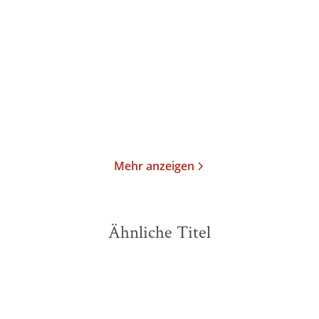
König Lear
Othello
E-Book
E-Book
1,99
€
*
1,99
€
*
Merken
Merken
Mehr anzeigen
Ähnliche Titel