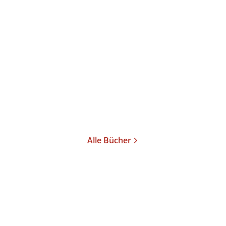
Silvia Bovenschen
Alexander
García Düttmann
Schlimmer machen,
schlimmer lachen
Taschenbuch
9,95
€
*
Merken
Alle Bücher