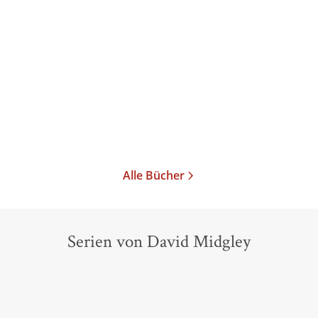
Manas
Taschenbuch
14,99
€
*
Im Handel kaufen
Merken
Alle Bücher
Serien von David Midgley