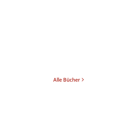
Robert Gernhardt
Denis Scheck
Meer von Robert
Gernhardt
Gebundene Ausgabe
8,00
€
*
Im Handel kaufen
Merken
Alle Bücher