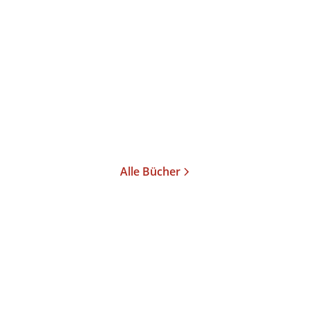
Das große Lesebuch
Taschenbuch
12,00
€
*
Im Handel kaufen
Merken
Alle Bücher