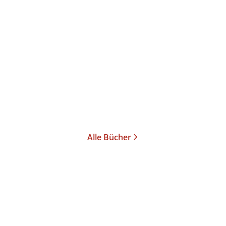
Hilde Domin
Jan Bürger
...
Die Liebe im Exil
Gebundene Ausgabe
19,90
€
*
Merken
Alle Bücher